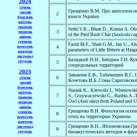
2024
січень
Грищенко В.М. Про занесення но
лютий
2
книги України
березень
квітень
травень
Sethi V.K., Bhatt D., Kumar A. Obs
3
червень
of the Pied Bush Chat (
Saxicola ca
липень
серпень
Fazili M.F., Shah G.M., Jan U., A
вересень
4
parameters of Little Bittern at Hai
жовтень
листопад
Балацкий Н.Н., Бачурин Г.Н. К
грудень
5
сопредельных территорий
2023
Завьялов Е.В., Табачишин В.Г.,
6
січень
Кочетова И.Б. Совы Саратовско
лютий
березень
Stasiak K., Kitowski I., Wisniowsk
квітень
7
S., Grzywaczewski G., Bashta A.-T
травень
Owl (
Asio otus
) from Poland and U
червень
липень
Грищенко В.Н. Фенология осен
серпень
8
птиц на территории Украины
вересень
жовтень
Грищенко В.Н., Яблоновская-Гр
листопад
8
грудень
биоакустических методов в фау