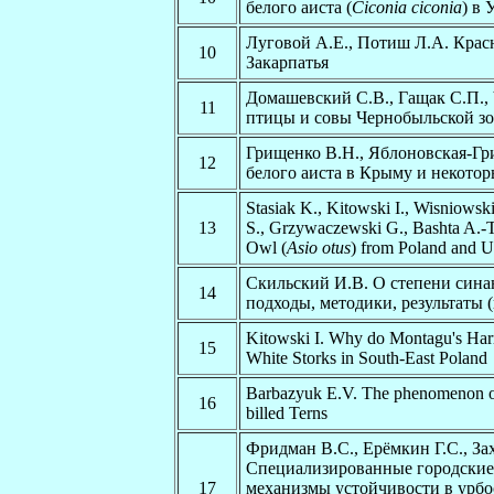
белого аиста (
Ciconia ciconia
) в 
Луговой А.Е., Потиш Л.А. Крас
10
Закарпатья
Домашевский С.В., Гащак С.П.
11
птицы и совы Чернобыльской зо
Грищенко В.Н., Яблоновская-Гр
12
белого аиста в Крыму и некотор
Stasiak K., Kitowski I., Wisniowsk
13
S., Grzywaczewski G., Bashta A.-T
Owl (
Asio otus
) from Poland and U
Скильский И.В. О степени син
14
подходы, методики, результаты 
Kitowski I. Why do Montagu's Harri
15
White Storks in South-East Poland
Barbazyuk E.V. The phenomenon of 
16
billed Terns
Фридман В.С., Ерёмкин Г.С., За
Специализированные городские
17
механизмы устойчивости в урбо