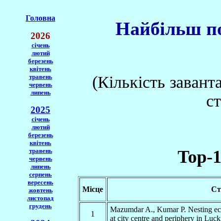
Головна
Найбільш по
2026
січень
лютий
березень
квітень
травень
(Кількість завант
червень
липень
с
2025
січень
лютий
березень
квітень
Top-1
травень
червень
липень
серпень
вересень
Місце
Ст
жовтень
листопад
грудень
Mazumdar A., Kumar P. Nesting ec
1
at city centre and periphery in Luc