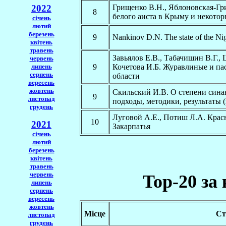
2022
Грищенко В.Н., Яблоновская-Гр
8
белого аиста в Крыму и некотор
січень
лютий
березень
9
Nankinov D.N. The state of the Nig
квітень
травень
Завьялов Е.В., Табачишин В.Г.,
червень
липень
9
Кочетова И.Б. Журавлиные и п
серпень
области
вересень
жовтень
Скильский И.В. О степени син
9
листопад
подходы, методики, результаты 
грудень
Луговой А.Е., Потиш Л.А. Крас
10
2021
Закарпатья
січень
лютий
березень
квітень
травень
червень
Top-20 за 
липень
серпень
вересень
жовтень
Місце
Ст
листопад
грудень