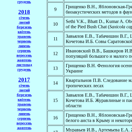
грудень
Грищенко В.Н., Яблоновская-Гр
9
2018
биоакустических методов в фау
січень
Sethi V.K., Bhatt D., Kumar A. Obs
лютий
10
of the Pied Bush Chat (
Saxicola ca
березень
квітень
Завьялов Е.В., Табачишин В.Г.,
травень
11
червень
Кочетова И.Б. Совы Саратовско
липень
серпень
Ивановский В.В., Башкиров И.В
12
вересень
популяций большого и малого п
жовтень
листопад
Грищенко В.Н. Фенология осенн
13
грудень
Украине
2017
Квартальнов П.В. Следование 
14
січень
тропических лесах
лютий
березень
Завьялов Е.В., Табачишин В.Г.,
квітень
15
Кочетова И.Б. Журавлиные и п
травень
области
червень
липень
Грищенко В.Н., Яблоновская-Гр
16
серпень
белого аиста в Крыму и некотор
вересень
жовтень
Муравьев И.В., Артемьева Е.А. 