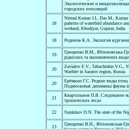
Экологические и микроэволюци
городских популяций
Nirmal Kumar J.I., Das M., Kumar 
18
patterns of waterbird abundance and
wetland, Khodiyar, Gujarat, India
18
Рединов К.А. Экология курганн
Грищенко В.М., Яблоновська-Гр
19
рідкісних та маловивчених вида
Zavialov E.V., Tabachishin V.G., 
20
Warbler in Saratov region, Russia
Ерёмкин Г.С. Редкие виды птиц
20
Подмосковья: динамика фауны в 
Квартальнов П.В. Следование 
21
тропических лесах
22
Nankinov D.N. The state of the Nig
Грищенко В.Н., Яблоновская-Гр
23