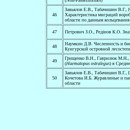
(Non-Passeriformes)
Завьялов Е.В., Табачишин В.Г.,
46
Характеристика миграций воро
области по данным кольцевания
47
Петрович З.О., Редінов К.О. Зн
Наумкин Д.В. Численность и би
48
Кунгурской островной лесостеп
Грищенко В.Н., Гаврилюк М.Н.,
49
(
Haematopus ostralegus
) в Средн
Завьялов Е.В., Табачишин В.Г.,
50
Кочетова И.Б. Журавлиные и п
области