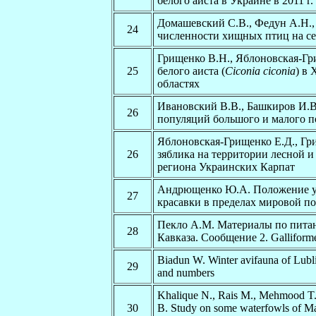
белого аиста в Украине в 2011 г.
Домашевский С.В., Федун А.Н.,
24
численности хищных птиц на се
Грищенко В.Н., Яблоновская-Гр
25
белого аиста (
Ciconia ciconia
) в
областях
Ивановский В.В., Башкиров И.В
26
популяций большого и малого п
Яблоновская-Грищенко Е.Д., Гр
26
зяблика на территории лесной и
региона Украинских Карпат
Андрющенко Ю.А. Положение у
27
красавки в пределах мировой п
Пекло А.М. Материалы по пита
28
Кавказа. Сообщение 2. Galliforme
Biadun W. Winter avifauna of Lublin
29
and numbers
Khalique N., Rais M., Mehmood T.,
30
B. Study on some waterfowls of 