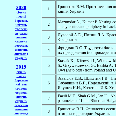
Грищенко В.М. Про занесення но
2020
1
книги України
січень
лютий
березень
Mazumdar A., Kumar P. Nesting ec
2
квітень
at city centre and periphery in Luc
травень
червень
Луговой А.Е., Потиш Л.А. Крас
3
липень
Закарпатья
серпень
вересень
Фридман В.С. Трудности биолог
жовтень
4
их преодоления (на примере пти
листопад
грудень
Stasiak K., Kitowski I., Wisniowsk
5
S., Grzywaczewski G., Bashta A.-T
2019
Owl (
Asio otus
) from Poland and U
січень
лютий
Завьялов Е.В., Шляхтин Г.В., Пи
березень
6
Табачишин В.Г., Подольский А.Л
квітень
Якушев Н.Н., Кочетова И.Б. Хи
травень
червень
Fazili M.F., Shah G.M., Jan U., A
липень
7
parameters of Little Bittern at Hai
серпень
вересень
Грищенко В.Н. Фенология осен
жовтень
8
листопад
птиц на территории Украины