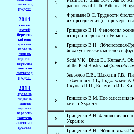
Fazili M.F., Shah G.M., Jan U., A
2
листопад
parameters of Little Bittern at Hai
грудень
Фридман В.С. Трудности биолог
3
2014
их преодоления (на примере пти
січень
Грищенко В.Н. Фенология осен
лютий
4
березень
птиц на территории Украины
квітень
травень
Грищенко В.Н., Яблоновская-Гр
5
червень
биоакустических методов в фау
липень
серпень
Sethi V.K., Bhatt D., Kumar A. Obs
6
вересень
of the Pied Bush Chat (
Saxicola ca
жовтень
листопад
Завьялов Е.В., Шляхтин Г.В., Пи
грудень
7
Табачишин В.Г., Подольский А.Л
Якушев Н.Н., Кочетова И.Б. Хи
2013
травень
Грищенко В.М. Про занесення но
червень
8
книги України
липень
серпень
вересень
Грищенко В.Н. Фенология осенн
жовтень
9
Украине
листопад
грудень
Грищенко В.Н., Яблоновская-Гр
10