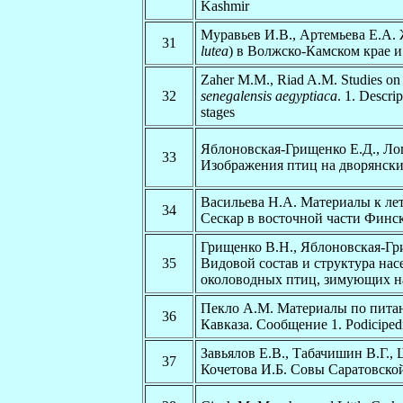
Kashmir
Муравьев И.В., Артемьева Е.А. 
31
lutea
) в Волжско-Камском крае 
Zaher M.M., Riad A.M. Studies on
32
senegalensis aegyptiaca
. 1. Descri
stages
Яблоновская-Грищенко Е.Д., Ло
33
Изображения птиц на дворянски
Васильева Н.А. Материалы к ле
34
Сескар в восточной части Финск
Грищенко В.Н., Яблоновская-Гр
35
Видовой состав и структура на
околоводных птиц, зимующих н
Пекло А.М. Материалы по пита
36
Кавказа. Сообщение 1. Podicipedi
Завьялов Е.В., Табачишин В.Г.,
37
Кочетова И.Б. Совы Саратовско