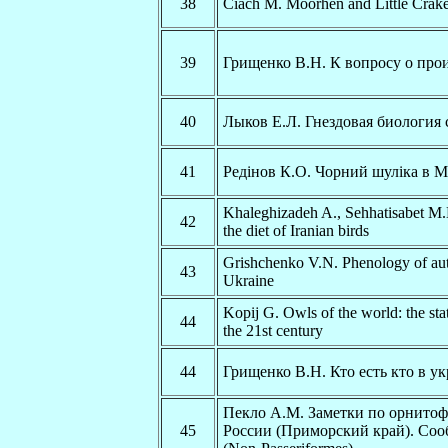
38
Ciach M. Moorhen and Little Crake
39
Грищенко В.Н. К вопросу о про
40
Лыков Е.Л. Гнездовая биология
41
Редінов К.О. Чорний шуліка в М
Khaleghizadeh A., Sehhatisabet M.
42
the diet of Iranian birds
Grishchenko V.N. Phenology of aut
43
Ukraine
Kopij G. Owls of the world: the sta
44
the 21st century
44
Грищенко В.Н. Кто есть кто в у
Пекло А.М. Заметки по орнитоф
45
России (Приморский край). Соо