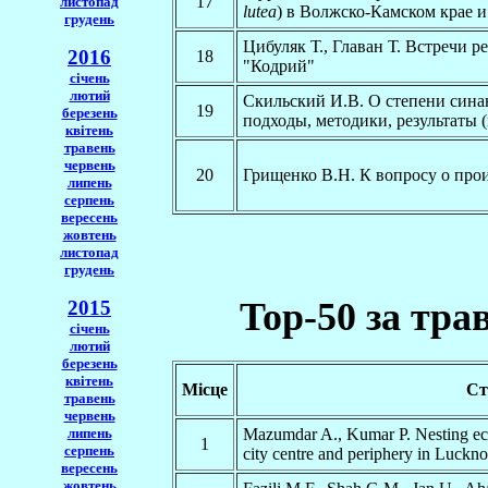
17
листопад
lutea
) в Волжско-Камском крае 
грудень
Цибуляк Т., Главан Т. Встречи 
2016
18
"Кодрий"
січень
лютий
Скильский И.В. О степени син
19
березень
подходы, методики, результаты 
квітень
травень
червень
20
Грищенко В.Н. К вопросу о про
липень
серпень
вересень
жовтень
листопад
грудень
Top-50 за трав
2015
січень
лютий
березень
квітень
Місце
Ст
травень
червень
Mazumdar A., Kumar P. Nesting eco
липень
1
серпень
city centre and periphery in Luckn
вересень
жовтень