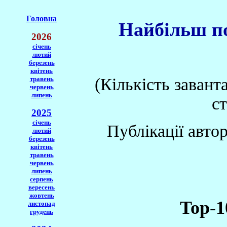
Головна
Найбільш по
2026
січень
лютий
березень
квітень
травень
(Кількість завант
червень
липень
с
2025
січень
Публікації автор
лютий
березень
квітень
травень
червень
липень
серпень
вересень
жовтень
Top-1
листопад
грудень