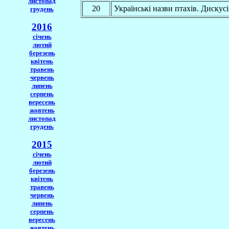
листопад
20
Українські назви птахів. Дискусі
грудень
2016
січень
лютий
березень
квітень
травень
червень
липень
серпень
вересень
жовтень
листопад
грудень
2015
січень
лютий
березень
квітень
травень
червень
липень
серпень
вересень
жовтень