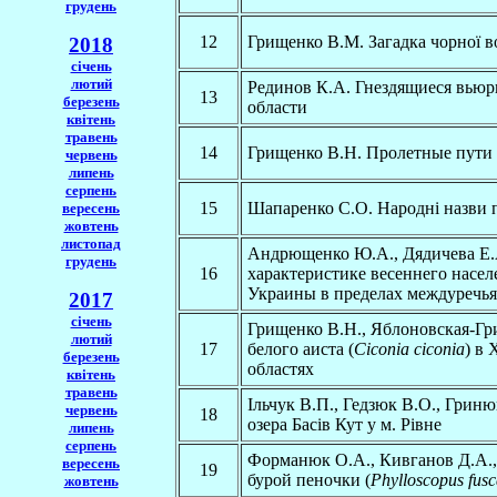
грудень
12
Грищенко В.М. Загадка чорної 
2018
січень
лютий
Рединов К.А. Гнездящиеся вью
13
березень
области
квітень
травень
14
Грищенко В.Н. Пролетные пути
червень
липень
серпень
15
Шапаренко С.О. Народнi назви 
вересень
жовтень
листопад
Андрющенко Ю.А., Дядичева Е.
грудень
16
характеристике весеннего насе
Украины в пределах междуречь
2017
січень
Грищенко В.Н., Яблоновская-Гр
лютий
17
белого аиста (
Ciconia ciconia
) в
березень
областях
квітень
травень
Ільчук В.П., Гедзюк В.О., Грин
червень
18
озера Басів Кут у м. Рівне
липень
серпень
Форманюк О.А., Кивганов Д.А.,
вересень
19
бурой пеночки (
Phylloscopus fusc
жовтень