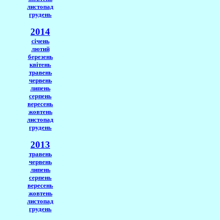
листопад
грудень
2014
січень
лютий
березень
квітень
травень
червень
липень
серпень
вересень
жовтень
листопад
грудень
2013
травень
червень
липень
серпень
вересень
жовтень
листопад
грудень