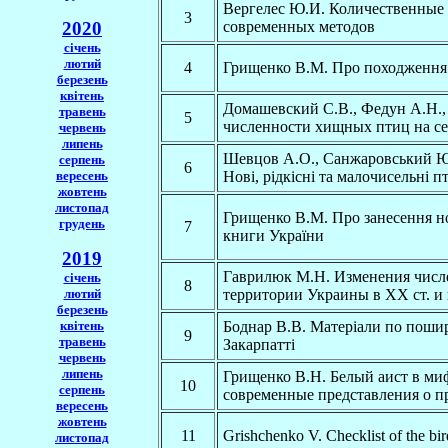
Вергелес Ю.И. Количественные 
3
2020
современных методов
січень
лютий
4
Грищенко В.М. Про походження 
березень
квітень
Домашевский С.В., Федун А.Н.,
травень
5
численности хищных птиц на се
червень
липень
Шевцов А.О., Санжаровський Ю.
серпень
6
вересень
Нові, рідкісні та малочисельні п
жовтень
листопад
Грищенко В.М. Про занесення но
грудень
7
книги України
2019
Гаврилюк М.Н. Изменения числе
січень
8
лютий
территории Украины в XX ст. 
березень
квітень
Боднар В.В. Матеріали по поши
9
травень
Закарпатті
червень
липень
Грищенко В.Н. Белый аист в ми
10
серпень
современные представления о 
вересень
жовтень
11
Grishchenko V. Checklist of the bi
листопад