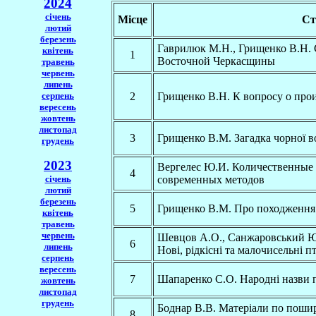
2024
січень
Місце
Ст
лютий
березень
Гаврилюк М.Н., Грищенко В.Н.
квітень
1
Восточной Черкасщины
травень
червень
липень
серпень
2
Грищенко В.Н. К вопросу о про
вересень
жовтень
листопад
3
Грищенко В.М. Загадка чорної 
грудень
2023
Вергелес Ю.И. Количественные 
4
січень
современных методов
лютий
березень
5
Грищенко В.М. Про походження 
квітень
травень
червень
Шевцов А.О., Санжаровський Ю.
6
липень
Нові, рідкісні та малочисельні п
серпень
вересень
7
Шапаренко С.О. Народнi назви 
жовтень
листопад
грудень
Боднар В.В. Матеріали по поши
8