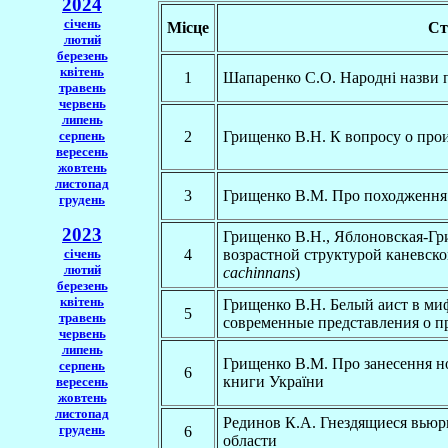
2024
січень
Місце
Ст
лютий
березень
квітень
1
Шапаренко С.О. Народнi назви 
травень
червень
липень
серпень
2
Грищенко В.Н. К вопросу о про
вересень
жовтень
листопад
3
Грищенко В.М. Про походження 
грудень
2023
Грищенко В.Н., Яблоновская-Гр
січень
4
возрастной структурой каневско
лютий
cachinnans
)
березень
квітень
Грищенко В.Н. Белый аист в ми
5
травень
современные представления о 
червень
липень
Грищенко В.М. Про занесення но
серпень
6
книги України
вересень
жовтень
листопад
Рединов К.А. Гнездящиеся вью
грудень
6
области