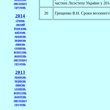
частині Лісостепу України у 201
листопад
грудень
20
Грищенко В.Н. Сроки весеннего
2014
січень
лютий
березень
квітень
травень
червень
липень
серпень
вересень
жовтень
листопад
грудень
2013
травень
червень
липень
серпень
вересень
жовтень
листопад
грудень