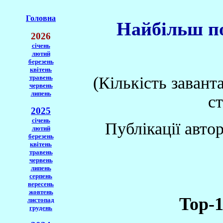
Головна
Найбільш по
2026
січень
лютий
березень
квітень
травень
(Кількість завант
червень
липень
с
2025
січень
Публікації автор
лютий
березень
квітень
травень
червень
липень
серпень
вересень
жовтень
Top-1
листопад
грудень