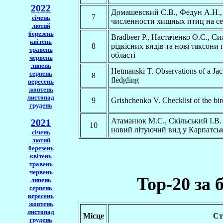
2022
Домашевский С.В., Федун А.Н.,
7
січень
численности хищных птиц на се
лютий
березень
Bradbeer P., Настаченко О.С., Си
квітень
8
рідкісних видів та нові таксони 
травень
області
червень
липень
Hetmanski T. Observations of a Jac
серпень
8
fledgling
вересень
жовтень
листопад
9
Grishchenko V. Checklist of the bi
грудень
Атаманюк М.С., Скільський І.В.
2021
10
новий літуючий вид у Карпатськ
січень
лютий
березень
квітень
травень
червень
Top-20 за 
липень
серпень
вересень
жовтень
листопад
Місце
Ст
грудень