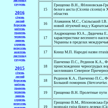
листопад
грудень
Грищенко В.Н., Яблоновская-Гр
15
белого аиста (
Ciconia ciconia
) в
2016
областях
січень
лютий
Атаманюк М.С., Скільський І.В.
16
березень
новий літуючий вид у Карпатськ
квітень
травень
Андрющенко Ю.А., Дядичева Е.
червень
17
характеристике весеннего насе
липень
Украины в пределах междуречь
серпень
вересень
17
Книш М.П. Народні назви птахі
жовтень
листопад
грудень
Панченко П.С., Рединов К.А., 
18
происхождении черногрудых вор
2015
заселивших Северное Причерно
січень
лютий
Рединов К.А., Панченко П.С., 
18
березень
Большой поморник (
Stercorarius
квітень
травень
червень
19
Грищенко В.Н. Пролетные пути
липень
серпень
Грищенко В.М., Яблоновська-Гри
вересень
19
розподіл гнізд білого лелеки (
Cic
жовтень