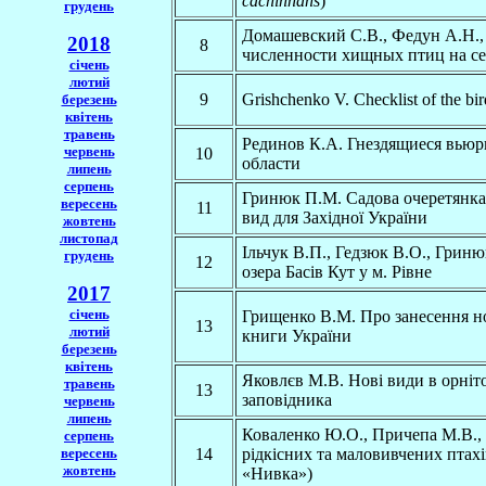
cachinnans
)
грудень
Домашевский С.В., Федун А.Н.,
2018
8
численности хищных птиц на се
січень
лютий
9
Grishchenko V. Checklist of the bi
березень
квітень
травень
Рединов К.А. Гнездящиеся вью
червень
10
области
липень
серпень
Гринюк П.М. Садова очеретянка
вересень
11
вид для Західної України
жовтень
листопад
Ільчук В.П., Гедзюк В.О., Грин
грудень
12
озера Басів Кут у м. Рівне
2017
січень
Грищенко В.М. Про занесення но
13
лютий
книги України
березень
квітень
Яковлєв М.В. Нові види в орніт
травень
13
заповідника
червень
липень
Коваленко Ю.О., Причепа М.В., 
серпень
вересень
14
рідкісних та маловивчених птах
жовтень
«Нивка»)