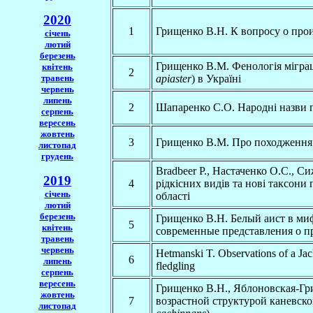
2020
1
Грищенко В.Н. К вопросу о про
січень
лютий
березень
Грищенко В.М. Фенологія міграц
квітень
2
травень
apiaster
) в Україні
червень
липень
2
Шапаренко С.О. Народнi назви 
серпень
вересень
жовтень
3
Грищенко В.М. Про походження 
листопад
грудень
Bradbeer P., Настаченко О.С., Си
2019
4
рідкісних видів та нові таксони 
січень
області
лютий
березень
Грищенко В.Н. Белый аист в ми
5
квітень
современные представления о 
травень
червень
Hetmanski T. Observations of a Jac
6
липень
fledgling
серпень
вересень
Грищенко В.Н., Яблоновская-Гр
жовтень
7
возрастной структурой каневско
листопад