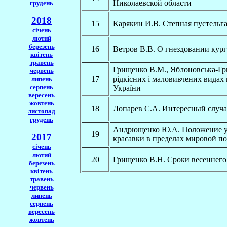
Николаевской области
грудень
2018
15
Карякин И.В. Степная пустельга
січень
лютий
березень
16
Ветров В.В. О гнездовании кур
квітень
травень
Грищенко В.М., Яблоновська-Гр
червень
17
рідкісних і маловивчених видах 
липень
серпень
України
вересень
жовтень
18
Лопарев С.А. Интересный случа
листопад
грудень
Андрющенко Ю.А. Положение у
19
2017
красавки в пределах мировой п
січень
лютий
20
Грищенко В.Н. Сроки весеннего
березень
квітень
травень
червень
липень
серпень
вересень
жовтень