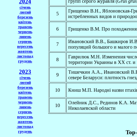
2024
групп серого журавля (
Grus grus
січень
Грищенко В.Н., Яблоновская-Гр
лютий
5
истребленных видов и природоо
березень
квітень
травень
6
Грищенко В.М. Про походження 
червень
липень
Ивановский В.В., Башкиров И.В
серпень
7
вересень
популяций большого и малого п
жовтень
листопад
Гаврилюк М.Н. Изменения числе
8
грудень
территории Украины в XX ст. 
2023
Тишечкин А.А., Ивановский В.В
9
севере Беларуси: плотность гне
січень
лютий
березень
10
Книш М.П. Народні назви птахі
квітень
травень
червень
Олейник Д.С., Рединов К.А. Ма
10
липень
Николаевской области
серпень
вересень
жовтень
листопад
грудень
Top-