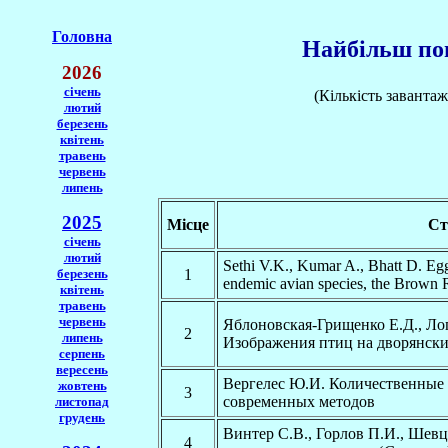
Головна
Найбільш поп
2026
січень
(Кількість завантаж
лютий
березень
квітень
травень
червень
липень
2025
Місце
Ст
січень
лютий
Sethi V.K., Kumar A., Bhatt D. Egg 
березень
1
endemic avian species, the Brown R
квітень
травень
червень
Яблоновская-Грищенко Е.Д., Ло
2
липень
Изображения птиц на дворянски
серпень
вересень
Вергелес Ю.И. Количественные 
жовтень
3
современных методов
листопад
грудень
Винтер С.В., Горлов П.И., Шев
4