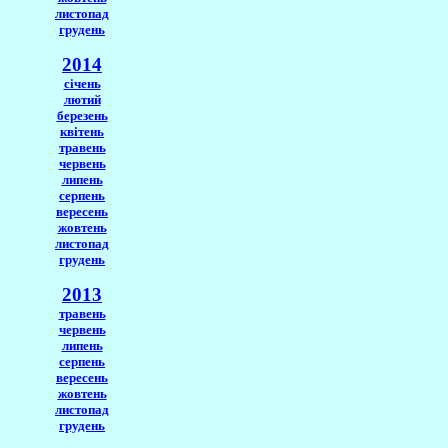
листопад
грудень
2014
січень
лютий
березень
квітень
травень
червень
липень
серпень
вересень
жовтень
листопад
грудень
2013
травень
червень
липень
серпень
вересень
жовтень
листопад
грудень