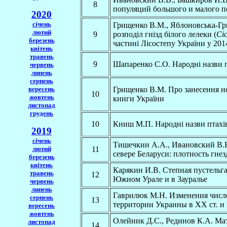
8
популяций большого и малого п
2020
січень
Грищенко В.М., Яблоновська-Гри
лютий
9
розподіл гнізд білого лелеки (
Cic
березень
частині Лісостепу України у 201
квітень
травень
9
Шапаренко С.О. Народнi назви 
червень
липень
серпень
вересень
Грищенко В.М. Про занесення но
10
жовтень
книги України
листопад
грудень
10
Книш М.П. Народні назви птахі
2019
січень
Тишечкин А.А., Ивановский В.В
лютий
11
севере Беларуси: плотность гне
березень
квітень
Карякин И.В. Степная пустельга
травень
12
Южном Урале и в Зауралье
червень
липень
Гаврилюк М.Н. Изменения числе
серпень
13
территории Украины в XX ст. 
вересень
жовтень
Олейник Д.С., Рединов К.А. Ма
листопад
14