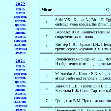
2022
січень
Місце
Ст
лютий
березень
Sethi V.K., Kumar A., Bhatt D. Egg 
квітень
1
endemic avian species, the Brown R
травень
червень
Вергелес Ю.И. Количественные 
липень
2
современных методов
серпень
вересень
Винтер С.В., Горлов П.И., Шев
жовтень
3
листопад
групп серого журавля (
Grus grus
грудень
Яблоновская-Грищенко Е.Д., Ло
2021
4
Изображения птиц на дворянски
січень
лютий
Mazumdar A., Kumar P. Nesting ec
березень
5
квітень
at city centre and periphery in Luc
травень
червень
Завьялов Е.В., Табачишин В.Г.,
6
липень
Кочетова И.Б. Совы Саратовско
серпень
вересень
7
Грищенко В.М. Про походження 
жовтень
листопад
грудень
Ивановский В.В., Башкиров И.В