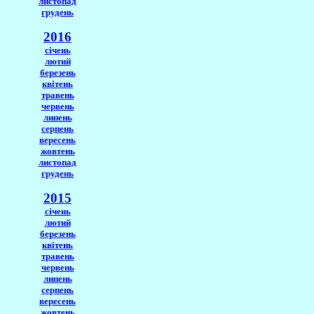
листопад
грудень
2016
січень
лютий
березень
квітень
травень
червень
липень
серпень
вересень
жовтень
листопад
грудень
2015
січень
лютий
березень
квітень
травень
червень
липень
серпень
вересень
жовтень