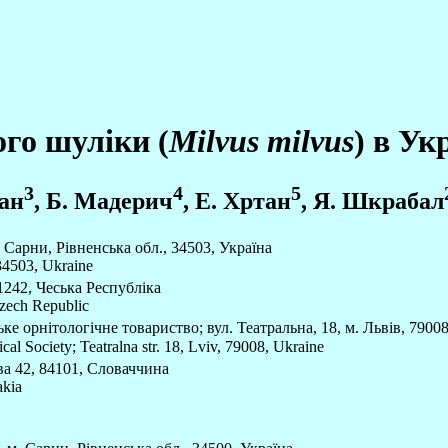
ого шуліки (
Milvus milvus
) в Ук
3
4
5
пан
, Б. Мадерич
, Е. Хртан
, Я. Шкрабал
Сарни, Рівненська обл., 34503, Україна
34503, Ukraine
1242, Чеська Республіка
Czech Republic
 орнітологічне товариство; вул. Театральна, 18, м. Львів, 79008
al Society; Teatralna str. 18, Lviv, 79008, Ukraine
ва 42, 84101, Словаччина
akia