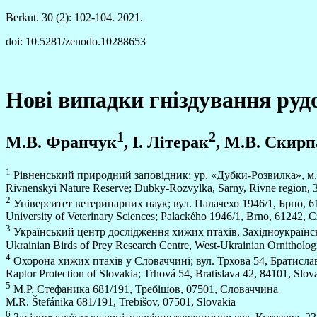
Berkut. 30 (2): 102-104. 2021.
doi: 10.5281/zenodo.10288653
Нові випадки гніздування руд
1
2
М.В. Франчук
, І. Літерак
, М.В. Скир
1
Рівненський природний заповідник; ур. «Дубки-Розвилка», м. 
Rivnenskyi Nature Reserve; Dubky-Rozvylka, Sarny, Rivne region, 
2
Університет ветеринарних наук; вул. Палачехо 1946/1, Брно, 6
University of Veterinary Sciences; Palackého 1946/1, Brno, 61242, 
3
Український центр дослідження хижих птахів, Західноукраїнське
Ukrainian Birds of Prey Research Centre, West-Ukrainian Ornithologic
4
Охорона хижих птахів у Словаччині; вул. Трхова 54, Братисла
Raptor Protection of Slovakia; Trhová 54, Bratislava 42, 84101, Slov
5
М.Р. Стефаника 681/191, Требішов, 07501, Словаччина
M.R. Štefánika 681/191, Trebišov, 07501, Slovakia
6