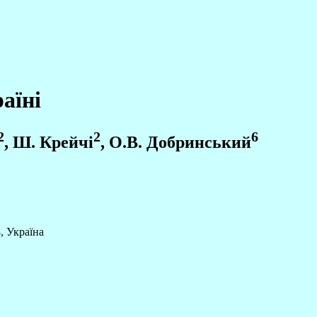
раїні
2
2
6
, Ш. Крейчі
, О.В. Добринський
, Україна