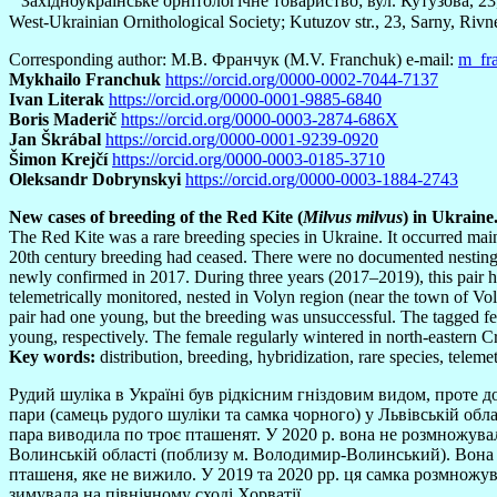
Західноукраїнське орнітологічне товариство; вул. Кутузова, 23,
West-Ukrainian Ornithological Society; Kutuzov str., 23, Sarny, Rivn
Corresponding author: М.В. Франчук (M.V. Franchuk) e-mail:
m_fr
Mykhailo Franchuk
https://orcid.org/0000-0002-7044-7137
Іvan Literak
https://orcid.org/0000-0001-9885-6840
Boris Maderič
https://orcid.org/0000-0003-2874-686X
Jan Škrábal
https://orcid.org/0000-0001-9239-0920
Šimon Krejčí
https://orcid.org/0000-0003-0185-3710
Oleksandr Dobrynskyi
https://orcid.org/0000-0003-1884-2743
New cases of breeding of the Red Kite (
Milvus milvus
) in Ukraine
The Red Kite was a rare breeding species in Ukraine. It occurred main
20th century breeding had ceased. There were no documented nesting r
newly confirmed in 2017. During three years (2017–2019), this pair h
telemetrically monitored, nested in Volyn region (near the town of V
pair had one young, but the breeding was unsuccessful. The tagged fe
young, respectively. The female regularly wintered in north-eastern C
Key words:
distribution, breeding, hybridization, rare species, teleme
Рудий шуліка в Україні був рідкісним гніздовим видом, проте д
пари (самець рудого шуліки та самка чорного) у Львівській обла
пара виводила по троє пташенят. У 2020 р. вона не розмножувал
Волинській області (поблизу м. Володимир-Волинський). Вона на
пташеня, яке не вижило. У 2019 та 2020 рр. ця самка розмножув
зимувала на північному сході Хорватії.