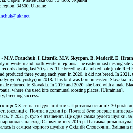
 м. Сарни, Рівненська обл., 34500, Україна
e region, 34500, Ukraine
anchuk@ukr.net
. - M.V. Franchuk, I. Literák, M.V. Skyrpan, B. Maderič, E. Hrtan, 
ly in western and north-western regions. The easternmost nesting site w
ecords during last 30 years. The breeding of a mixed pair (male Red Ki
ad produced three young each year. In 2020, it did not breed. In 2021
olodymyr-Volynskyi) in 2018. This bird was born in eastern Slovakia in
male returned to Slovakia. In 2019 and 2020, she bred with a male Blac
roatia, where she used kite communal roosting places. [Ukrainian].
try, breeding success.
о кінця XX ст. на гніздуванні зник. Протягом останніх 30 років 
сті (околиці с. Полтва в долині р. Полтва) було вперше підтверд
ась. У 2021 р. було 4 пташенят. Ще одна самка рудого шуліки, за 
родилася на сході Словаччини у 2015 р. Ця самка розмножувалася
алась із самцем чорного шуліки у Східній Словаччині. Змішана па