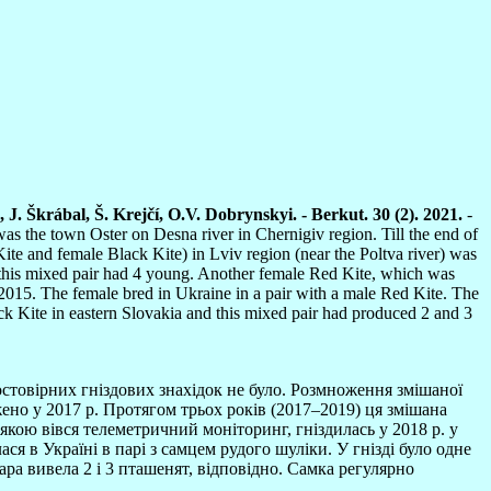
J. Škrábal, Š. Krejčí, О.V. Dobrynskyi. - Berkut. 30 (2). 2021.
-
as the town Oster on Desna river in Chernigiv region. Till the end of
te and female Black Kite) in Lviv region (near the Poltva river) was
, this mixed pair had 4 young. Another female Red Kite, which was
 2015. The female bred in Ukraine in a pair with a male Red Kite. The
k Kite in eastern Slovakia and this mixed pair had produced 2 and 3
достовірних гніздових знахідок не було. Розмноження змішаної
жено у 2017 р. Протягом трьох років (2017–2019) ця змішана
якою вівся телеметричний моніторинг, гніздилась у 2018 р. у
 в Україні в парі з самцем рудого шуліки. У гнізді було одне
ра вивела 2 і 3 пташенят, відповідно. Самка регулярно