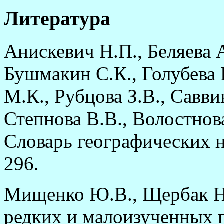
Литература
Анискевич Н.П., Беляева 
Бушмакин С.К., Голубева 
М.К., Рубцова З.В., Савви
Степнова В.В., Волостнова
Словарь географических н
296.
Мищенко Ю.В., Щербак Н.
редких и малоизученных п