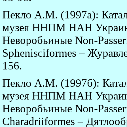
Пекло А.М. (1997а): Ката
музея ННПМ НАН Украин
Неворобьиные Non-Passer
Sphenisciformes – Журавле
156.
Пекло А.М. (1997б): Ката
музея ННПМ НАН Украины
Неворобьиные Non-Passer
Charadriiformes – Дятлооб