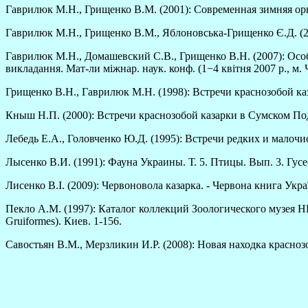
Гаврилюк М.Н., Грищенко В.М. (2001): Современная зимняя орн
Гаврилюк М.Н., Грищенко В.М., Яблоновська-Грищенко Є.Д. (2005
Гаврилюк М.Н., Домашевский С.В., Грищенко В.Н. (2007): Особе
викладання. Мат-ли міжнар. наук. конф. (1−4 квітня 2007 р., м. 
Грищенко В.Н., Гаврилюк М.Н. (1998): Встречи краснозобой каза
Кныш Н.П. (2000): Встречи краснозобой казарки в Сумском Подес
Лебедь Е.А., Головченко Ю.Д. (1995): Встречи редких и малочис
Лысенко В.И. (1991): Фауна Украины. Т. 5. Птицы. Вып. 3. Гусе
Лисенко В.І. (2009): Червоновола казарка. - Червона книга Укра
Пекло А.М. (1997): Каталог коллекций Зоологического музея
Gruiformes). Киев. 1-156.
Савостьян В.М., Мерзликин И.Р. (2008): Новая находка краснозоб