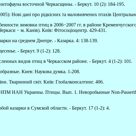
итофауна восточной Черкасщины. - Беркут. 10 (2): 184-195.
): Нові дані про рідкісних та маловивчених птахів Центральної У
нности зимовки птиц в 2006−2007 гг. в районе Кременчугского в
Черкаси − м. Канів). Київ: Фітосоціоцентр. 429-431.
рки на среднем Днепре. - Казарка. 4: 138-139.
енье. - Беркут. 9 (1-2): 128.
ленных видов птиц в Черкасском районе. - Беркут. 4 (1-2): 101.
образные. Киев: Наукова думка. 1-208.
їни. Тваринний світ. Київ: Глобалконсалтинг. 406.
 ННПМ НАН Украины. Птицы. Вып. 1. Неворобьиные Non-Passerif
ой казарки в Сумской области. - Беркут. 17 (1-2): 4.