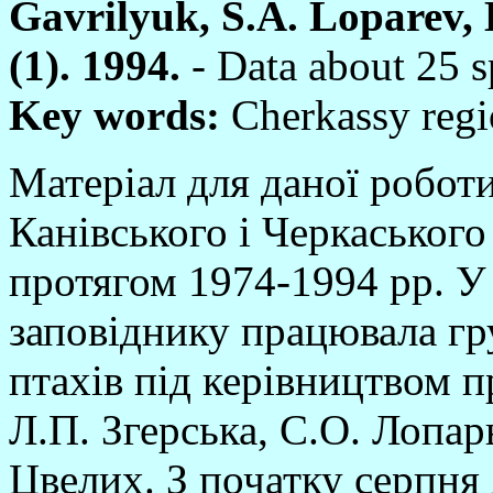
Gavrilyuk, S.A. Loparev, 
(1). 1994.
- Data about 25 s
Key words:
Cherkassy regio
Матерiал для даної роботи
Канiвського i Черкаського
протягом 1974-1994 рр. У
заповiднику працювала гр
птахiв пiд керiвництвом 
Л.П. Згерська, С.О. Лопар
Цвелих. З початку серпня 