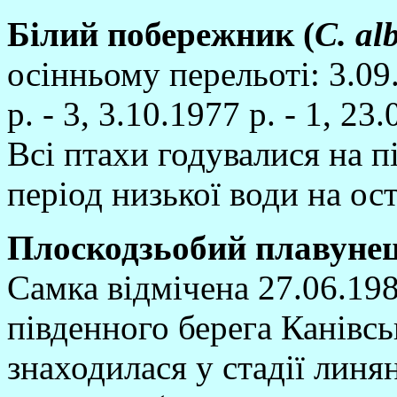
Бi
лий побережник (
C
. al
осiнньому перельотi: 3.09.
р. - 3, 3.10.1977 р. - 1, 23.
Всi птахи годувалися на 
перiод низької води на ос
Плоскодзьобий плавунец
Самка вiдмiчена 27.06.198
пiвденного берега Канiвс
знаходилася у стадiї лин