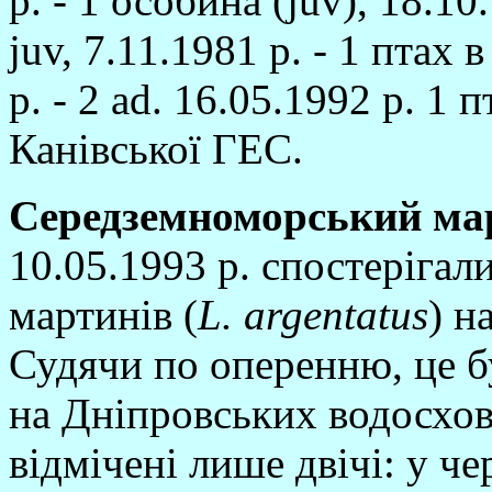
р. - 1 особина (juv), 18.10.
juv, 7.11.1981 р. - 1 птах
р. - 2 ad. 16.05.1992 р. 1 
Канiвської ГЕС.
Середземноморський мар
10.05.1993 р. спостерiгали
мартинiв (
L
. argentatus
) н
Судячи по оперенню, це б
на Днiпровських водосхов
вiдмiченi лише двiчi: у че