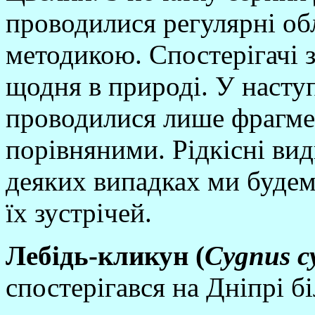
проводилися регулярнi об
методикою. Спостерiгачi 
щодня в природi. У насту
проводилися лише фрагмен
порiвняними. Рiдкiснi вид
деяких випадках ми будем
їх зустрiчей.
Лебi
дь-кликун (
Cygnus
c
спостерiгався на Днiпрi бi