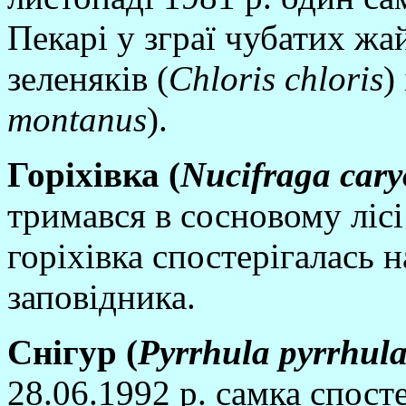
Пекарi у зграї чубатих жа
зеленякiв (
Chloris chloris
)
montanus
).
Горi
хi
вка (
Nucifraga
cary
тримався в сосновому лiсi 
горiхiвка спостерiгалась н
заповiдника.
Снi
гур (
Pyrrhula
pyrrhul
28.06.1992 р. самка спост