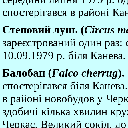
спостерiгався в районi Ка
Степовий лунь (
Circus
ma
зареєстрований один раз: 
10.09.1979 р. бiля Канева.
Балобан (
Falco
cherrug
).
спостерiгався бiля Канева
в районi новобудов у Черк
здобичi кiлька хвилин кр
Черкас. Великий сокiл, до