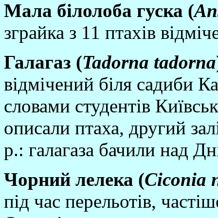
Мала бi
лолоба гуска (
An
зграйка з 11 птахiв вiдмiч
Галагаз (
Tadorna
tadorna
вiдмiчений бiля садиби Ка
словами студентiв Київськ
описали птаха, другий зал
р.: галагаза бачили над Д
Чорний лелека (
Ciconia
n
пiд час перельотiв, частi