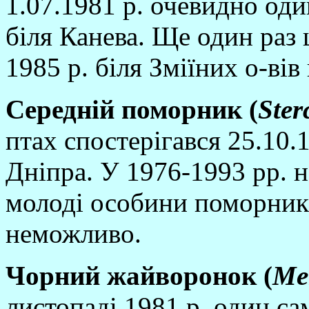
1.07.1981 р. очевидно оди
бiля Канева. Ще один раз 
1985 р. бiля Змiїних о-вi
Середнi
й поморник (
Ster
птах спостерiгався 25.10.
Днiпра. У 1976-1993 рр. 
молодi особини поморникi
неможливо.
Чорний жайворонок (
Me
листопадi 1981 р. один сам