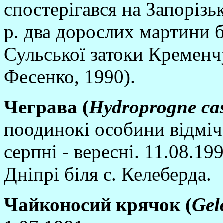
спостерiгався на Запорiзь
р. два дорослих мартини б
Сульської затоки Кременч
Фесенко, 1990).
Чеграва (
Hydroprogne
ca
поодинокi особини вiдмiч
серпнi - вереснi. 11.08.19
Днiпрi бiля с. Келеберда.
Чайконосий крячок (
Gel