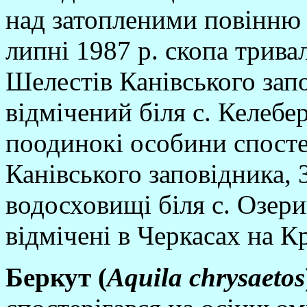
над затопленими повiнню 
липнi 1987 р. скопа трива
Шелестiв Канiвського запо
вiдмiчений бiля с. Келебер
поодинокi особини спосте
Канiвського заповiдника, 
водосховищi бiля с. Озери
вiдмiченi в Черкасах на 
Беркут (
Aquila
chrysaetos