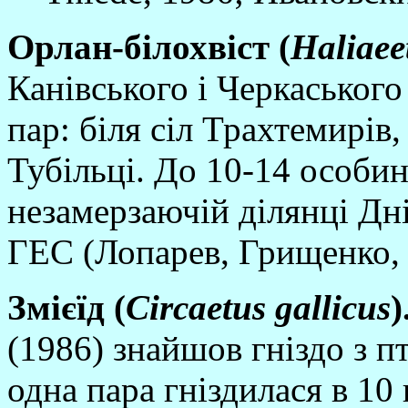
Орлан-бi
лохвi
ст (
Haliaee
Канiвського i Черкаського
пар: бiля сiл Трахтемирiв
Тубiльцi. До 10-14 особи
незамерзаючiй дiлянцi Днi
ГЕС (Лопарев, Грищенко, 
Змi
є
ї
д (
Circaetus
gallicus
)
(1986) знайшов гнiздо з п
одна пара гнiздилася в 10