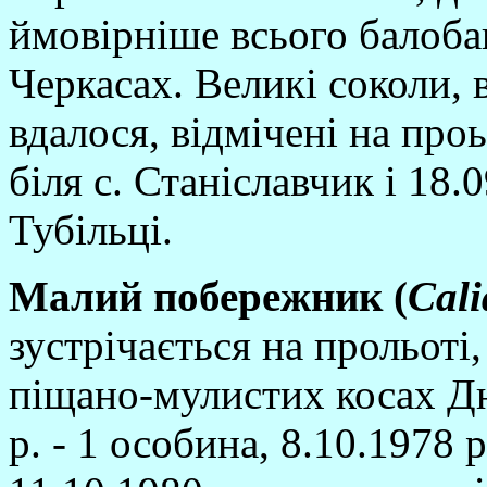
ймовiрнiше всього балобан
Черкасах. Великi соколи, 
вдалося, вiдмiченi на проь
бiля с. Станiславчик i 18.
Тубiльцi.
Малий побережник (
Cali
зустрiчається на прольотi
пiщано-мулистих косах Дн
р. - 1 особина, 8.10.1978 р.