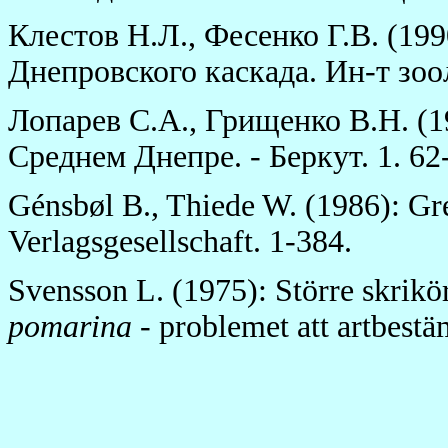
Клестов Н.Л., Фесенко Г.В. (1
Днепровского каскада. Ин-т зо
Лопарев С.А., Грищенко В.Н. (1
Среднем Днепре. - Беркут. 1. 62
Génsbøl B., Thiede W. (1986): G
Verlagsgesellschaft. 1-384.
Svensson L. (1975): Större skrik
pomarina
- problemet att artbestä