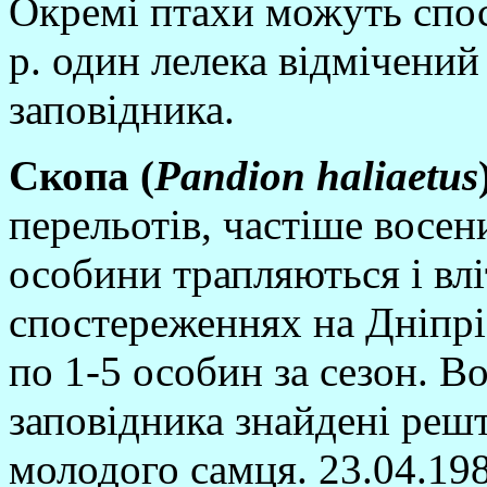
Окремi птахи можуть спост
р. один лелека вiдмiчений
заповiдника.
Скопа (
Pandion
haliaetus
перельотiв, частiше восен
особини трапляються i вл
спостереженнях на Днiпрi
по 1-5 особин за сезон. В
заповiдника знайденi реш
молодого самця. 23.04.198