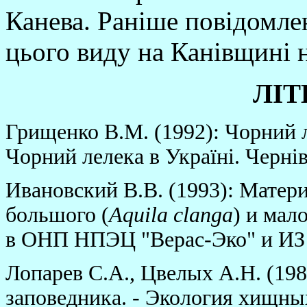
Канева. Ранiше повiдомле
цього виду на Канiвщинi н
ЛI
Т
Грищенко В.М. (1992): Чорний л
Чорний лелека в Українi. Чернiв
Ивановский В.В. (1993): Матер
большого (
Aquila clanga
) и мало
в ОНП НПЭЦ "Верас-Эко" и ИЗ А
Лопарев С.А., Цвелых А.Н. (19
заповедника. - Экология хищных