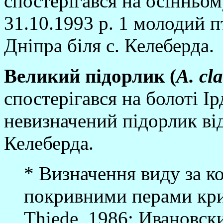
спостерiгався на осiнньом
31.10.1993 р. 1 молодий п
Днiпра бiля с. Келеберда.
Великий пi
дорлик (
A
. cl
спостерiгався на болотi Iр
невизначений пiдорлик вiд
Келеберда.
* Визначення виду за к
покривними перами крил
Thiede, 1986; Ивановски