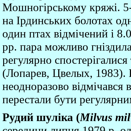
Мошногiрському кряжi. 5-
на Iрдинських болотах одн
один птах вiдмiчений i 8.
рр. пара можливо гнiздила
регулярно спостерiгалися 
(Лопарев, Цвелых, 1983). 
неодноразово вiдмiчався в 
перестали бути регулярни
Рудий шулi
ка (
Milvus
mil
середини липня 1979 р. о