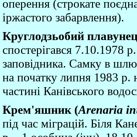
оперення (строкате поєдна
iржастого забарвлення).
Круглодзьобий плавунец
спостерiгався 7.10.1978 р.
заповiдника. Самку в шлю
на початку липня 1983 р. 
частинi Канiвського водо
Крем'яшник (
Arenaria
in
пiд час мiграцiй. Бiля Кан