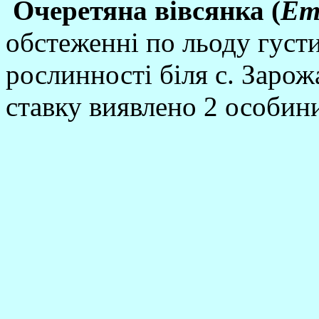
Очеретяна вi
всянка (
Em
обстеженнi по льоду густ
рослинностi бiля с. Заро
ставку виявлено 2 особин