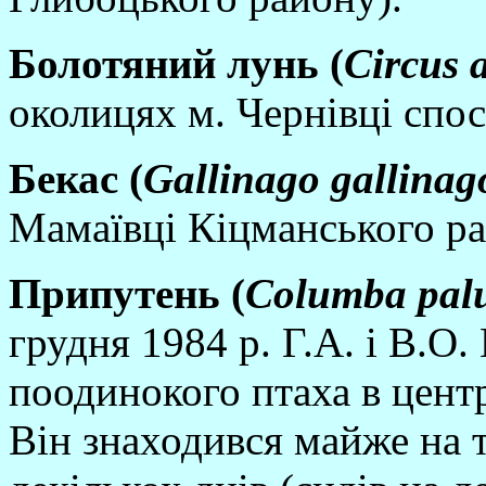
Болотяний лунь (
Circus
a
околицях м. Чернiвцi спос
Бекас (
Gallinago
gallinag
Мамаївцi Кiцманського ра
Припутень (
Columba
pal
грудня 1984 р. Г.А. i В.О.
поодинокого птаха в центр
Вiн знаходився майже на 