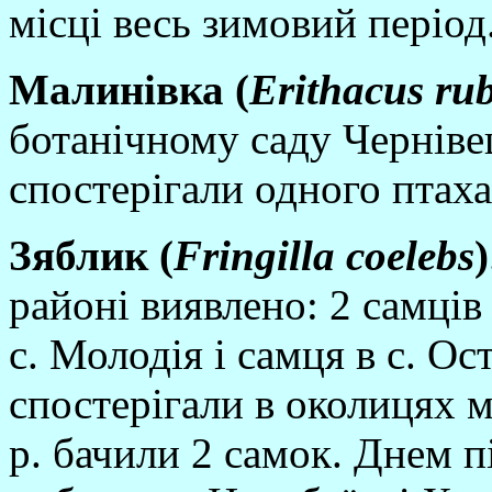
мiсцi весь зимовий перiод
Малин
i
вка (
Erithacus
rub
ботанiчному саду Чернiве
спостерiгали одного птаха
Зяблик (
Fringilla
coelebs
)
районi виявлено: 2 самцiв 
с. Молодiя i самця в с. О
спостерiгали в околицях м
р. бачили 2 самок. Днем 