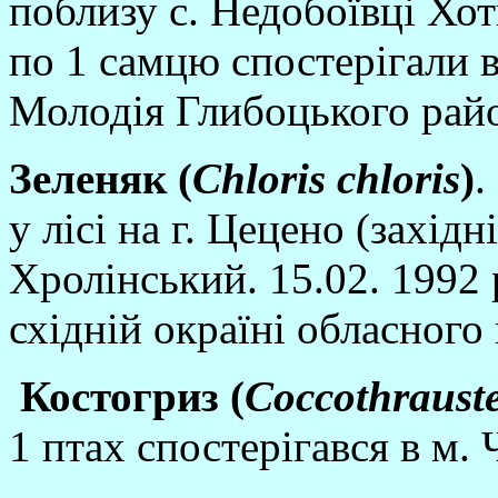
поблизу с. Недобоївцi Хот
по 1 самцю спостерiгали в
Молодiя Глибоцького рай
Зеленяк (
Chloris
chloris
)
.
у лiсi на г. Цецено (захiдн
Хролiнський. 15.02. 1992 
схiднiй окраїнi обласного 
Костогриз (
Coccothraust
1 птах спостерiгався в м. 