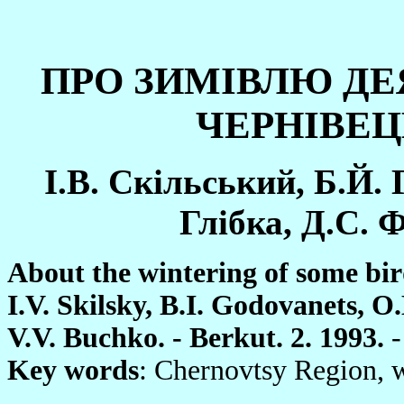
ПРО ЗИМIВЛЮ ДЕ
ЧЕРНIВЕЦ
I
.В. Скi
льський, Б.Й. 
Глi
бка,
Д.С. Ф
About the wintering of some bir
I.V. Skilsky, B.I. Godovanets, O
V.V. Buchko. - Berkut. 2. 1993.
-
Key words
: Chernovtsy Region, w