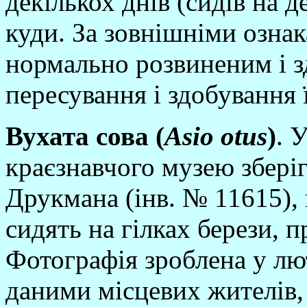
декiлькох днiв (сидiв на д
куди. За зовнiшнiми озна
нормально розвиненим i з
пересування i здобування 
Вухата сова (
Asio
otus
)
. 
краєзнавчого музею зберiг
Друкмана (iнв. № 11615), 
сидять на гiлках берези, 
Фотографiя зроблена у лют
даними мiсцевих жителiв,