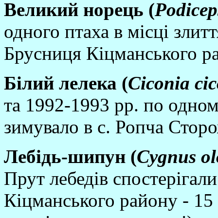
Великий норець (
Podiceps
одного птаха в мiсцi злит
Брусниця Кiцманського ра
Бi
лий
лелека (
Ciconia ci
та 1992-1993 рр. по одно
зимувало в с. Ропча Стор
Лебi
дь-
шипун (
Cygnus ol
Прут лебедiв спостерiгали
Кiцманського району - 15 