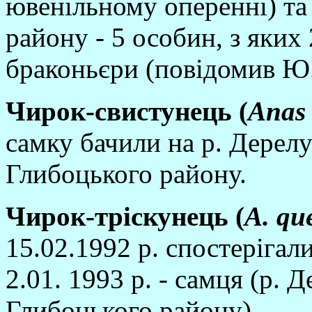
ювенiльному опереннi) та
району - 5 особин, з яких
браконьєри (повiдомив Ю.
Чирок-
свистунець (
Anas 
самку бачили на р. Дерелу
Глибоцького району.
Чирок-трi
скунець (
A
. qu
15.02.1992 р. спостерiгали
2.01. 1993 р. - самця (р. 
Глибоцького району).