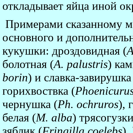
откладывает яйца иной ок
Примерами сказанному м
основного и дополнительн
кукушки: дроздовидная (
A
болотная (
A
. palustris
) ка
borin
) и славка-завирушка
горихвоствка (
Phoenicuru
чернушка (
Ph
. ochruros
), 
белая (
M
. alba
) трясогузки
зяблик (
Fringilla
coelebs
).