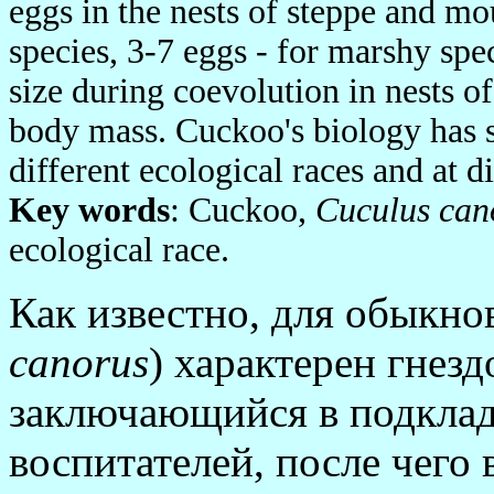
eggs in the nests of steppe and mou
species, 3-7 eggs - for marshy sp
size during coevolution in nests o
body mass. Cuckoo's biology has s
different ecological races and at d
Key words
: Cuckoo,
Cuculus can
ecological race.
Как известно, для обыкно
canorus
) характерен гнезд
заключающийся в подкладк
воспитателей, после чего 