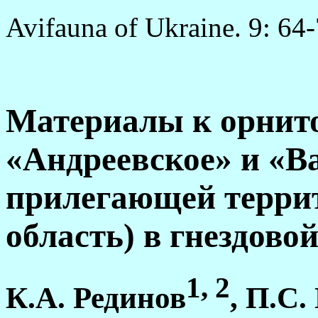
Avifauna of Ukraine. 9: 64-
Материалы к орнит
«Андреевское» и «
прилегающей терри
область) в гнездово
1, 2
К.А. Рединов
, П.С