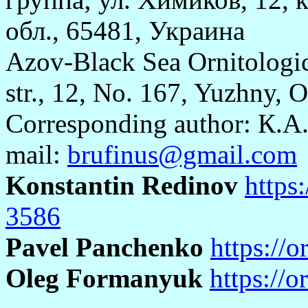
обл., 65481, Украина
Azov-Black Sea Ornitologi
str., 12, No. 167, Yuzhny, 
Corresponding author: К.А.
mail:
brufinus@gmail.com
Konstantin Redinov
https
3586
Pavel Panchenko
https://
Oleg Formanyuk
https://