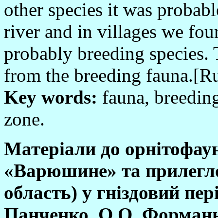
other species it was probabl
river and in villages we fo
probably breeding species. 
from the breeding fauna.[Ru
Key words:
fauna, breeding
zone.
Матеріали до орнітофау
«Варюшине» та прилеглої
область) у гніздовий пері
Панченко, О.О. Форманюк