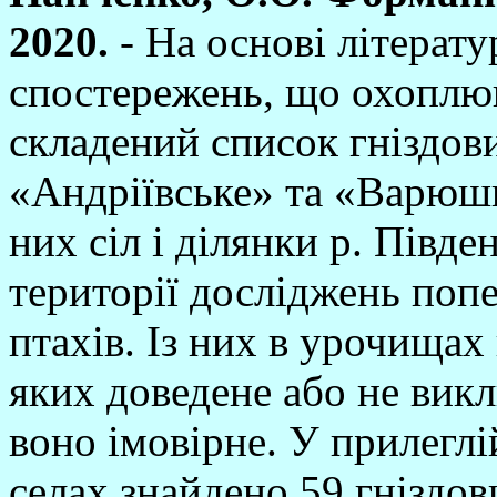
2020.
- На основі літерату
спостережень, що охоплюю
складений список гніздов
«Андріївське» та «Варюши
них сіл і ділянки р. Півде
території досліджень поп
птахів. Із них в урочищах
яких доведене або не викл
воно імовірне. У прилеглі
селах знайдено 59 гніздов