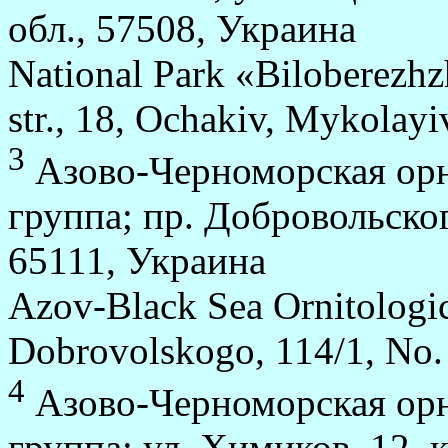
обл., 57508, Украина
National Park «Biloberezh
str., 18, Ochakiv, Mykolayi
3
Азово-Черноморская орн
группа; пр. Добровольского
65111, Украина
Azov-Black Sea Ornitologic
Dobrovolskogo, 114/1, No.
4
Азово-Черноморская орн
группа; ул. Химиков, 12, 