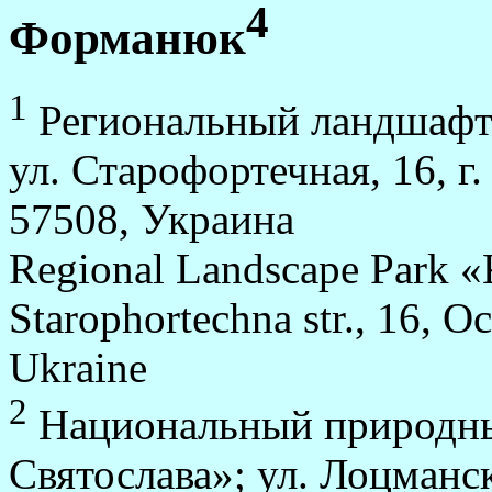
4
Форманюк
1
Региональный ландшафтн
ул. Старофортечная, 16, г.
57508, Украина
Regional Landscape Park «
Starophortechna str., 16, O
Ukraine
2
Национальный природны
Святослава»; ул. Лоцманск